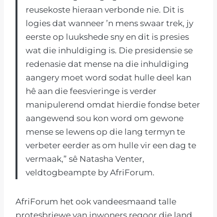
reusekoste hieraan verbonde nie. Dit is
logies dat wanneer ’n mens swaar trek, jy
eerste op luukshede sny en dit is presies
wat die inhuldiging is. Die presidensie se
redenasie dat mense na die inhuldiging
aangery moet word sodat hulle deel kan
hê aan die feesvieringe is verder
manipulerend omdat hierdie fondse beter
aangewend sou kon word om gewone
mense se lewens op die lang termyn te
verbeter eerder as om hulle vir een dag te
vermaak,” sê Natasha Venter,
veldtogbeampte by AfriForum.
AfriForum het ook vandeesmaand talle
protesbriewe van inwoners regoor die land