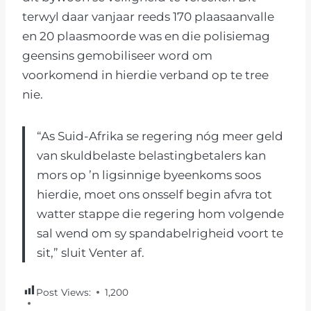
terwyl daar vanjaar reeds 170 plaasaanvalle
en 20 plaasmoorde was en die polisiemag
geensins gemobiliseer word om
voorkomend in hierdie verband op te tree
nie.
“As Suid-Afrika se regering nóg meer geld
van skuldbelaste belastingbetalers kan
mors op ’n ligsinnige byeenkoms soos
hierdie, moet ons onsself begin afvra tot
watter stappe die regering hom volgende
sal wend om sy spandabelrigheid voort te
sit,” sluit Venter af.
Post Views:
1,200