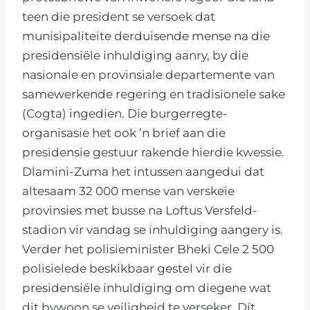
teen die president se versoek dat
munisipaliteite derduisende mense na die
presidensiële inhuldiging aanry, by die
nasionale en provinsiale departemente van
samewerkende regering en tradisionele sake
(Cogta) ingedien. Die burgerregte-
organisasie het ook ’n brief aan die
presidensie gestuur rakende hierdie kwessie.
Dlamini-Zuma het intussen aangedui dat
altesaam 32 000 mense van verskeie
provinsies met busse na Loftus Versfeld-
stadion vir vandag se inhuldiging aangery is.
Verder het polisieminister Bheki Cele 2 500
polisielede beskikbaar gestel vir die
presidensiële inhuldiging om diegene wat
dit bywoon se veiligheid te verseker. Dít