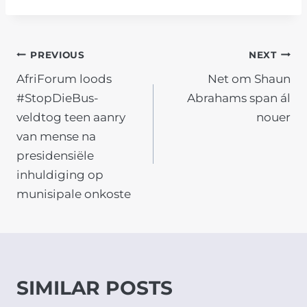
POST
PREVIOUS
NEXT
AfriForum loods
Net om Shaun
NAVIGATION
#StopDieBus-
Abrahams span ál
veldtog teen aanry
nouer
van mense na
presidensiële
inhuldiging op
munisipale onkoste
SIMILAR POSTS