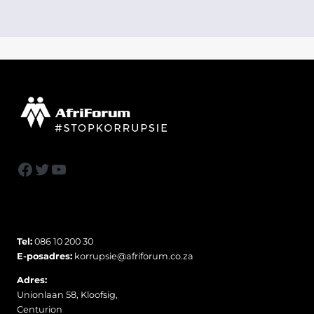
Facebook
Twitter
YouTube
Tel:
086 10 200 30
E-posadres:
korrupsie@afriforum.co.za
Adres:
Unionlaan 58, Kloofsig,
Centurion