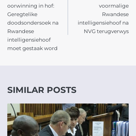
NAVIGATION
oorwinning in hof:
voormalige
Geregtelike
Rwandese
doodsondersoek na
intelligensiehoof na
Rwandese
NVG terugverwys
intelligensiehoof
moet gestaak word
SIMILAR POSTS