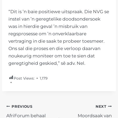
“Dit is ’n baie positiewe uitspraak. Die NVG se
instel van ’n geregtelike doodsondersoek
was in hierdie geval ’n misbruik van
regsprosesse om ’n onverklaarbare
vertraging in die saak te probeer toesmeer.
Ons sal die proses en die verloop daarvan
noukeurig moniteer om toe te sien dat
geregtigheid geskied,” sê adv. Nel.
Post Views:
1,179
POST
PREVIOUS
NEXT
AfriForum behaal
Moordsaak van