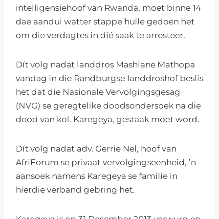
intelligensiehoof van Rwanda, moet binne 14
dae aandui watter stappe hulle gedoen het
om die verdagtes in dié saak te arresteer.
Dít volg nadat landdros Mashiane Mathopa
vandag in die Randburgse landdroshof beslis
het dat die Nasionale Vervolgingsgesag
(NVG) se geregtelike doodsondersoek na die
dood van kol. Karegeya, gestaak moet word.
Dít volg nadat adv. Gerrie Nel, hoof van
AfriForum se privaat vervolgingseenheid, ’n
aansoek namens Karegeya se familie in
hierdie verband gebring het.
Karegeya is op 31 Desember 2013 verwurg en