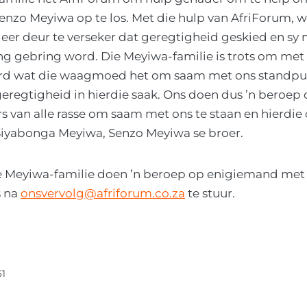
enzo Meyiwa op te los. Met die hulp van AfriForum, w
eer deur te verseker dat geregtigheid geskied en sy
g gebring word. Die Meyiwa-familie is trots om met 
rd wat die waagmoed het om saam met ons standpun
eregtigheid in hierdie saak. Ons doen dus ’n beroep op
rs van alle rasse om saam met ons te staan en hierdi
 Siyabonga Meyiwa, Senzo Meyiwa se broer.
e Meyiwa-familie doen ’n beroep op enigiemand met i
s na
onsvervolg@afriforum.co.za
te stuur.
51