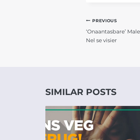
POST
PREVIOUS
‘Onaantasbare’ Male
NAVIGATIO
Nel se visier
SIMILAR POSTS
REDE
Y DAG
D HET