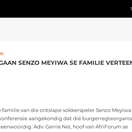
NG
GAAN SENZO MEYIWA SE FAMILIE VERTE
 familie van die ontslape sokkerspeler Senzo Meyiw
konferensie aangekondig dat dié burgerregteorganis
teenwoordig. Adv. Gerrie Nel, hoof van AfriForum se