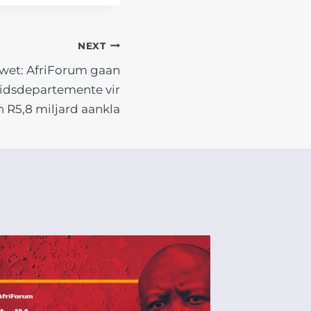
NEXT
et: AfriForum gaan
idsdepartemente vir
 R5,8 miljard aankla
AFRIF
NADER
DWING