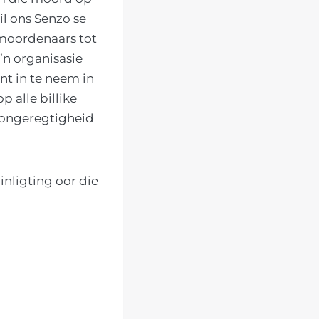
il ons Senzo se
 moordenaars tot
’n organisasie
t in te neem in
 alle billike
e ongeregtigheid
nligting oor die