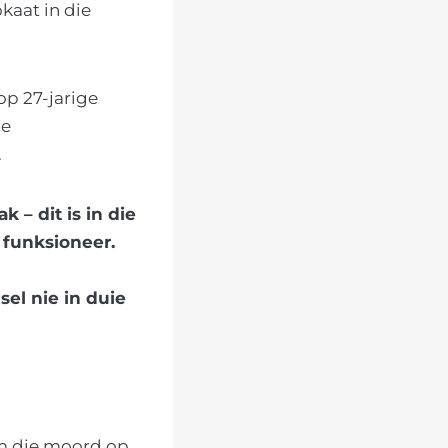
kaat in die
op 27-jarige
le
.
 – dit is in die
 funksioneer.
el nie in duie
om die moord op