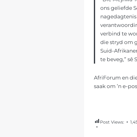
ons geliefde S
nagedagtenis 
verantwoordin
verbind te wo
die stryd om g
Suid-Afrikane
te beveg,” sê
AfriForum en di
saak om ’n e-po
Post Views:
1,4