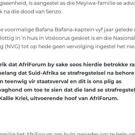
gseenheid, is aangestel as die Meyiwa-familie se advo
 na die dood van Senzo.
ie voormalige Bafana Bafana-kaptein vyf jaar gelede 
tig in ’n huis in Vosloorus geskiet is en die Nasiona
 (NVG) tot op hede geen vervolging ingestel het nie
grik dat AfriForum by sake soos hierdie betrokke raak
belang dat Suid-Afrika se strafregstelsel na behore
n teenwig vir staatsverval en dit is ons plig as
ghond om toe te sien dat die land se strafregstels
 Kallie Kriel, uitvoerende hoof van AfriForum.
amilie het AfriForum om hulp genader om te help 