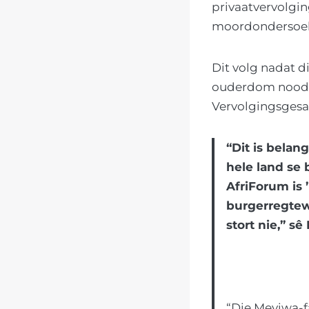
privaatvervolgin
moordondersoek
Dit volg nadat d
ouderdom noodlot
Vervolgingsgesag
“Dit is belan
hele land se 
AfriForum is ’
burgerregtewa
stort nie,” sê
“Die Meyiwa-f