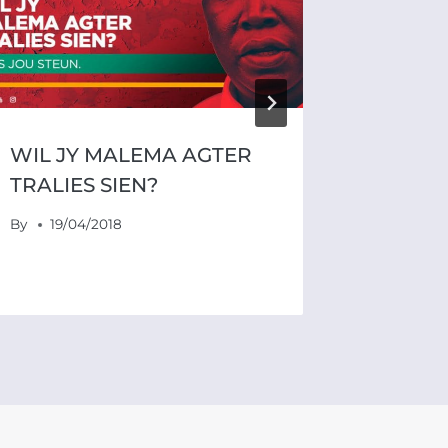
OOR V
MALEM
By
21/1
WIL JY MALEMA AGTER
TRALIES SIEN?
By
19/04/2018