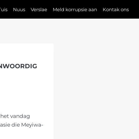
Tuis
Nuus
Verslae
Meld korrupsie aan
Kontak ons
ENWOORDIG
a het vandag
asie die Meyiwa-