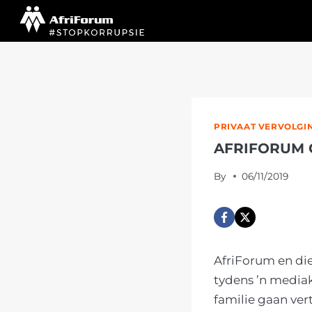
Skip
to
content
PRIVAAT VERVOLGI
AFRIFORUM 
By
06/11/2019
AfriForum en die
tydens ’n media
familie gaan ver