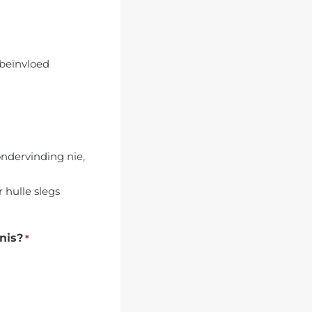
 beïnvloed
ndervinding nie,
hulle slegs
enis?
*