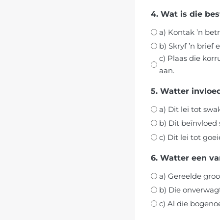
4. Wat is die be
a) Kontak ’n bet
b) Skryf ’n brief
c) Plaas die kor
aan.
5. Watter invloe
a) Dit lei tot s
b) Dit beïnvloed
c) Dit lei tot g
6. Watter een va
a) Gereelde groo
b) Die onverwagt
c) Al die bogen