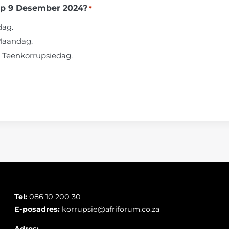
op 9 Desember 2024?
*
dag.
 Maandag.
e Teenkorrupsiedag.
Tel:
086 10 200 30
E-posadres:
korrupsie@afriforum.co.za
Adres: