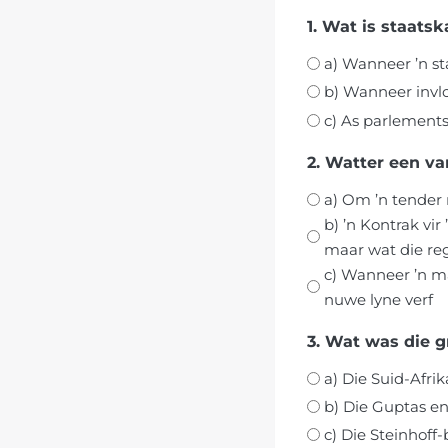
1. Wat is staats
a) Wanneer ’n s
b) Wanneer invlo
c) As parlements
2. Watter een va
a) Om ’n tender 
b) ’n Kontrak vi
maar wat die reg
c) Wanneer ’n m
nuwe lyne verf
3. Wat
a) Die Suid-Afr
b) Die Guptas e
c) Die Steinhoff