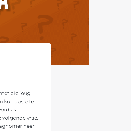
 met die jeug
m korrupsie te
word as
 volgende vrae.
raagnomer neer.