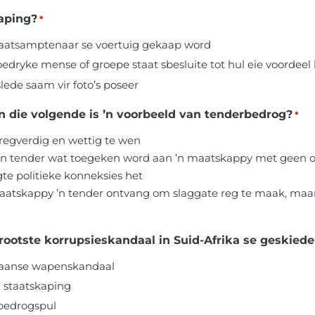
kaping?
*
taatsamptenaar se voertuig gekaap word
edryke mense of groepe staat sbesluite tot hul eie voordeel
lede saam vir foto’s poseer
n die volgende is ’n voorbeeld van tenderbedrog?
*
regverdig en wettig te wen
r ’n tender wat toegeken word aan ’n maatskappy met geen o
te politieke konneksies het
aatskappy ’n tender ontvang om slaggate reg te maak, maar 
 was die grootste korrupsieskandaal in Suid-Afrika se geskied
ikaanse wapenskandaal
n staatskaping
-bedrogspul