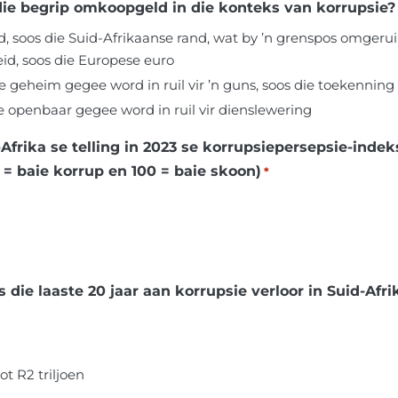
die begrip omkoopgeld in die konteks van korrupsie?
d, soos die Suid-Afrikaanse rand, wat by ’n grenspos omgeruil
id, soos die Europese euro
ie geheim gegee word in ruil vir ’n guns, soos die toekenning
ie openbaar gegee word in ruil vir dienslewering
 in 2023 se korrupsiepersepsie-indeks, op ’n skaal
0 = baie korrup en 100 = baie skoon)
*
s die laaste 20 jaar aan korrupsie verloor in Suid-Afri
ot R2 triljoen