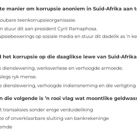
ste manier om korrupsie anoniem in Suid-Afrika aan 
roubare teenkorrupsieorganisasie.
 en stuur dit aan president Cyril Ramaphosa.
rupsiebewerings op sosiale media en stuur dit dadelik as ’n 
d het korrupsie op die daaglikse lewe van Suid-Afrik
wak dienslewering, werksverliese en verhoogde armoede.
 slegs ryk mense.
oeie dienslewering, verhoogde indiensneming en die verligtin
n die volgende is ’n rooi vlag wat moontlike geldwa
t transaksies sonder enige verduideliking
e of onverklaarbare sluiting van bankrekeninge
oemde