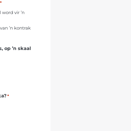
*
 word vir ’n
 van ’n kontrak
ka?
*