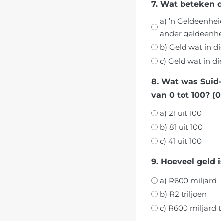
7. Wat beteken 
a) ’n Geldeenhei
ander geldeenhe
b) Geld wat in d
c) Geld wat in d
8. Wat was Suid-Afrika se telling
van 0 tot 100? (
a) 21 uit 100
b) 81 uit 100
c) 41 uit 100
9. Hoeveel geld i
a) R600 miljard
b) R2 triljoen
c) R600 miljard t