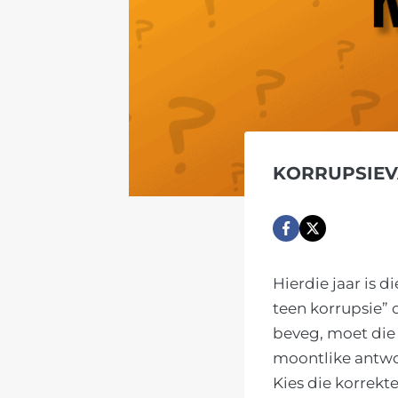
KORRUPSIEV
Hierdie jaar is 
teen korrupsie” 
beveg, moet die 
moontlike antwo
Kies die korrekt