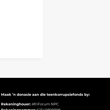
Maak ’n donasie aan die teenkorrupsiefonds by:
Rekeninghouer:
AfriForum NPC
Rekeningnommer:
62349898398