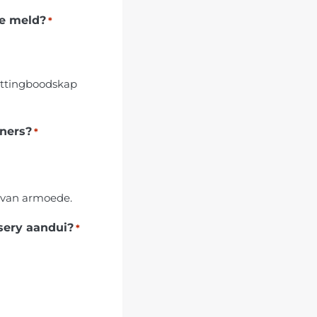
te meld?
*
kettingboodskap
aners?
*
g van armoede.
ssery aandui?
*