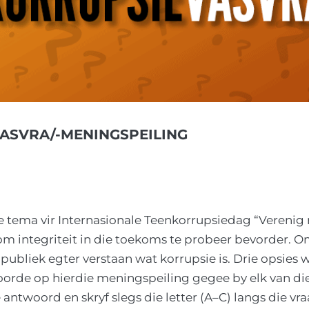
ASVRA/-MENINGSPEILING
die tema vir Internasionale Teenkorrupsiedag “Verenig
om integriteit in die toekoms te probeer bevorder. O
publiek egter verstaan wat korrupsie is. Drie opsies 
orde op hierdie meningspeiling gegee by elk van die
e antwoord en skryf slegs die letter (A–C) langs die v