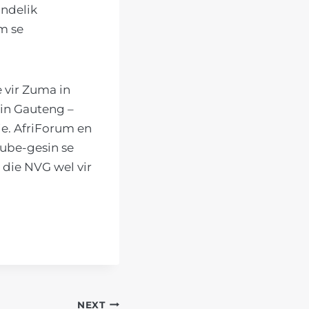
indelik
m se
 vir Zuma in
in Gauteng –
nie. AfriForum en
Dube-gesin se
 die NVG wel vir
NEXT