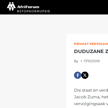
Skip
to
content
PRIVAAT VERVOLGI
DUDUZANE Z
By
17/10/2019
Die staat en ve
Jacob Zuma, het
vervolgingsaak v