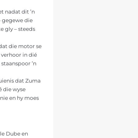
 nadat dit ’n
– gegewe die
e gly – steeds
dat die motor se
verhoor in dié
 staanspoor ’n
tuienis dat Zuma
sê die wyse
 nie en hy moes
ile Dube en