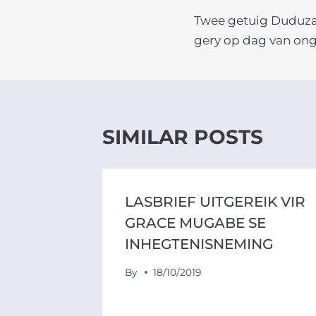
Twee getuig Duduza
NAVIGATIO
gery op dag van on
SIMILAR POSTS
LASBRIEF UITGEREIK VIR
IG IN
GRACE MUGABE SE
K
INHEGTENISNEMING
By
18/10/2019