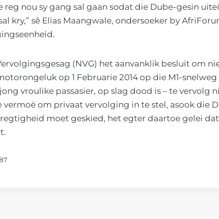
e reg nou sy gang sal gaan sodat die Dube-gesin uite
sal kry,” sê Elias Maangwale, ondersoeker by AfriForu
gingseenheid.
Vervolgingsgesag (NVG) het aanvanklik besluit om nie
motorongeluk op 1 Februarie 2014 op die M1-snelweg 
jong vroulike passasier, op slag dood is – te vervolg 
se vermoë om privaat vervolging in te stel, asook die 
egtigheid moet geskied, het egter daartoe gelei dat
t.
487