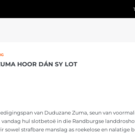
NG
UMA HOOR DÁN SY LOT
rdedigingspan van Duduzane Zuma, seun van voormal
 vandag hul slotbetoë in die Randburgse landdroshof
ir sowel strafbare manslag as roekelose en nalatige b