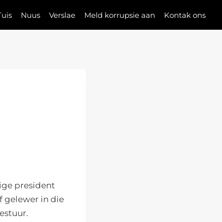
Tuis
Nuus
Verslae
Meld korrupsie aan
Kontak ons
ige president
 gelewer in die
estuur.