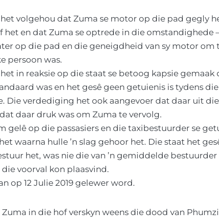
het volgehou dat Zuma se motor op die pad gegly het
ef het en dat Zuma se optrede in die omstandighede 
ter op die pad en die geneigdheid van sy motor om t
ike persoon was.
het in reaksie op die staat se betoog kapsie gemaak 
ndaard was en het gesê geen getuienis is tydens die 
e. Die verdediging het ook aangevoer dat daar uit die
dat daar druk was om Zuma te vervolg.
em gelê op die passasiers en die taxibestuurder se ge
 het waarna hulle ’n slag gehoor het. Die staat het ge
tuur het, was nie die van ’n gemiddelde bestuurder
 die voorval kon plaasvind.
an op 12 Julie 2019 gelewer word.
at Zuma in die hof verskyn weens die dood van Phumz