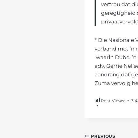
vertrou dat di
geregtigheid 
privaatvervol
* Die Nasionale 
verband met ’n 
waarin Dube, ’n 
adv. Gerrie Nel 
aandrang dat ger
Zuma vervolg he
Post Views:
3,
POST
PREVIOUS