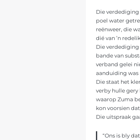
Die verdediging 
poel water getr
reënweer, die wa
dié van ’n redel
Die verdediging 
bande van substa
verband gelei ni
aanduiding was 
Die staat het kl
verby hulle gery
waarop Zuma bes
kon voorsien dat
Die uitspraak ga
“Ons is bly d