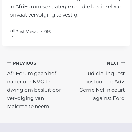
in AfriForum se strategie om die beginsel van
privaat vervolging te vestig.
Post Views:
916
POST
PREVIOUS
NEXT
AfriForum gaan hof
Judicial inquest
NAVIGATION
nader om NVG te
postponed: Adv.
dwing om besluit oor
Gerrie Nel in court
vervolging van
against Ford
Malema te neem