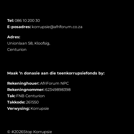
Tel:
086 10 200 30
E-posadres:
korrupsie@afriforum.co.za
Adres:
Unionlaan 58, Kloofsig,
Centurion
Maak ’n donasie aan die teenkorrupsiefonds by:
Rekeninghouer:
AfriForum NPC
Rekeningnommer:
62349898398
Tak:
FNB Centurion
Takkode:
261550
Verwysing:
Korrupsie
© #2026Stop Korrupsie