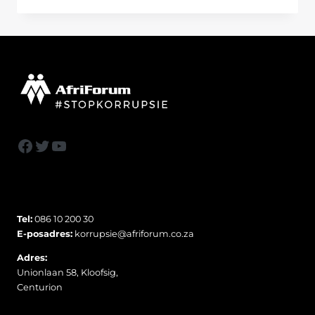
EIS
GEREGTELIKE
ONDERSOEK
NÁ
DOOD
VAN
SENZO
MEYIWA
Facebook
Twitter
YouTube
Tel:
086 10 200 30
E-posadres:
korrupsie@afriforum.co.za
Adres:
Unionlaan 58, Kloofsig,
Centurion