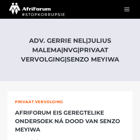
Skip
to
content
ADV. GERRIE NEL|JULIUS
MALEMA|NVG|PRIVAAT
VERVOLGING|SENZO MEYIWA
PRIVAAT VERVOLGING
AFRIFORUM EIS GEREGTELIKE
ONDERSOEK NÁ DOOD VAN SENZO
MEYIWA