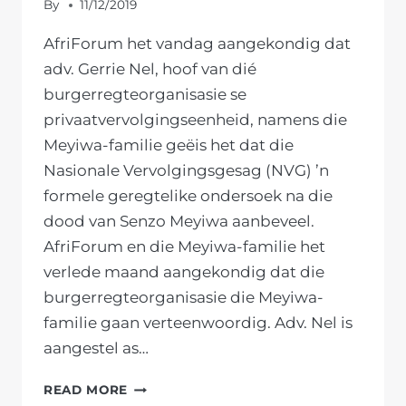
By
11/12/2019
AfriForum het vandag aangekondig dat
adv. Gerrie Nel, hoof van dié
burgerregteorganisasie se
privaatvervolgingseenheid, namens die
Meyiwa-familie geëis het dat die
Nasionale Vervolgingsgesag (NVG) ’n
formele geregtelike ondersoek na die
dood van Senzo Meyiwa aanbeveel.
AfriForum en die Meyiwa-familie het
verlede maand aangekondig dat die
burgerregteorganisasie die Meyiwa-
familie gaan verteenwoordig. Adv. Nel is
aangestel as…
AFRIFORUM
READ MORE